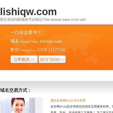
lishiqw.com
您正在访问的域名可以转让!This domain name is for sale!
一口价出售中！
域名
lishiqw.com
Domain Name:
售价
CNY 11177.00
Listing Price:
立即购买
BUY NOW
>>
>>
域名交易方式：
通过金名网(4.cn) 中介交易
金名网(4.cn)是全球领先的域名交易服务机
简单、安全、专业的第三方服务！ 为了保证交