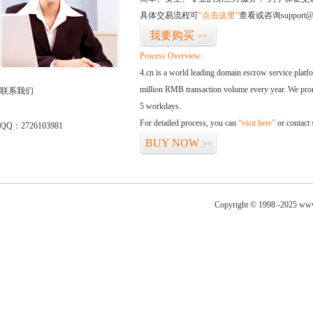
具体交易流程可
“点击这里”
查看或咨询support@
我要购买
>>
Process Overview:
4.cn is a world leading domain escrow service plat
million RMB transaction volume every year. We promi
联系我们
5 workdays.
For detailed process, you can
“visit here”
or contact
QQ：2726103981
BUY NOW
>>
Copyright © 1998 -2025 www